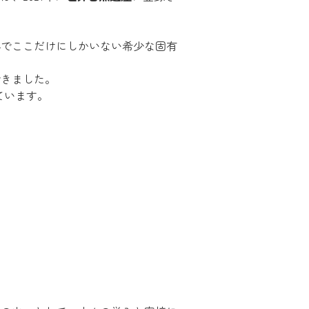
界でここだけにしかいない希少な固有
できました。
ています。