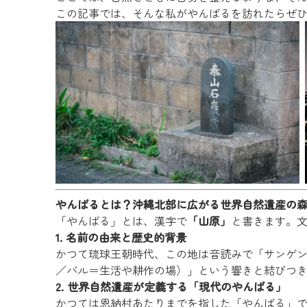
この記事では、そんな私がやんばるを訪れたらぜ
やんばるとは？沖縄北部に広がる世界自然遺産の
「やんばる」とは、漢字で
「山原」
と書きます。
1. 名前の由来と歴史的背景
かつて琉球王朝時代、この地は音読みで「サンゲ
／バル＝生活や耕作の場）」という響きと結びつ
2. 世界自然遺産が定義する「現代のやんばる」
かつては恩納村あたりまでを指した「やんばる」で