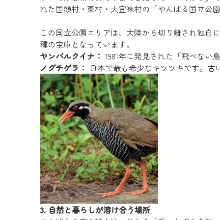
れた国頭村・東村・大宜味村の「やんばる国立公
この国立公園エリアは、大陸から切り離され独自
種の宝庫となっています。
ヤンバルクイナ：
1981年に発見された「飛べな
ノグチゲラ：
日本で最も希少なキツツキです。古
3. 自然と暮らしが溶け合う場所