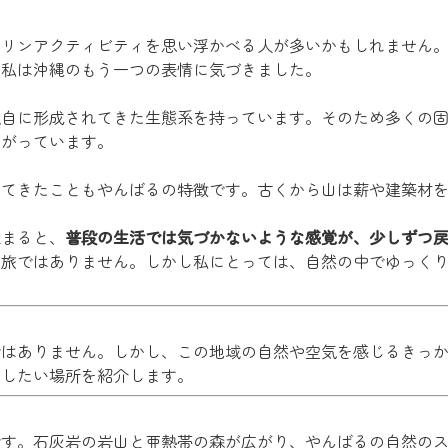
マリンアクティビティを思い浮かべる人が多いかもしれません
、私は沖縄のもう一つの表情に気づきました。
独自に形成されてきた生態系を持っています。そのため多くの
広がっています。
してきたこともやんばるの特徴です。古くから山は薪や建築材
止まると、
普段の生活では気づかないような感覚が、少しずつ
る旅ではありません。しかし私にとっては、自然の中でゆっく
ではありません。しかし、この地域の自然や空気を感じるきっ
めしたい場所を紹介します。
）
です。石灰岩の岩山と亜熱帯の森が広がり、やんばるの自然の