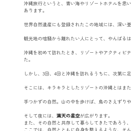
沖縄旅行というと、青い海やリゾートホテルを思
あります。
世界自然遺産にも登録されたこの地域には、深い
観光地の喧騒から離れたい人にとって、やんばる
沖縄を初めて訪れたとき、リゾートやアクティビ
た。
しかし、3回、4回と沖縄を訪れるうちに、次第に
そこには、キラキラとしたリゾートの沖縄とはま
手つかずの自然。山の中を歩けば、鳥のさえずり
そして夜には、
満天の星空
が広がります。
また、その自然と共存して暮らしてきたであろう
ここでは、自然とともに自身を整えるような、そ