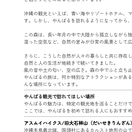
沖縄の観光といえば、青い海やリゾートホテル、
す。しかし、やんばるを訪れるようになってから
この森は、長い年月の中で大陸から孤立しながら
湿った空気など、自然の営みが日常の風景として
さらに、こうした自然が人々の暮らしと共に存在
自然と人の生活が地続きで続いてきました。
風の音や土の匂い、空の広さ。森の中でふと立ち
やんばるの旅は、何か特別なアトラクションがあ
んな場所になっています。
やんばる観光で訪れてほしい場所
やんばるの魅力は、特定の観光地を巡ることだけ
ここでは、やんばるを初めて訪れる人にもおすす
アスムイハイクス/旧大石林山（だいせきりんざん
沖縄本島最北端、国頭村にあるカルスト地形の山