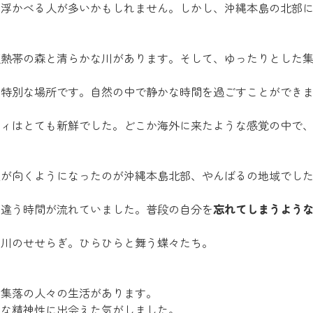
い浮かべる人が多いかもしれません。しかし、沖縄本島の北部
亜熱帯の森と清らかな川があります。そして、ゆったりとした
は特別な場所です。自然の中で静かな時間を過ごすことができ
ティはとても新鮮でした。どこか海外に来たような感覚の中で
足が向くようになったのが沖縄本島北部、やんばるの地域でし
た違う時間が流れていました。普段の自分を
忘れてしまうよう
や川のせせらぎ。ひらひらと舞う蝶々たち。
、集落の人々の生活があります。
んな精神性に出会えた気がしました。